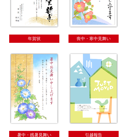
年賀状
喪中・寒中見舞い
暑中・残暑見舞い
引越報告